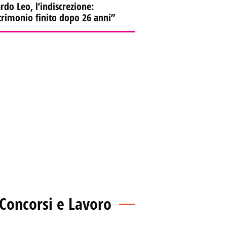
rdo Leo, l’indiscrezione:
lermo, cassonetti dei rifiuti
rimonio finito dopo 26 anni”
cendiati nella notte
Concorsi e Lavoro