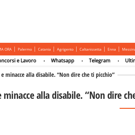
MA ORA
Palermo
Catania
Agrigento
Caltanissetta
Enna
Messin
i e Lavoro
Whatsapp
Telegram
Ultima or
•
•
•
 e minacce alla disabile. “Non dire che ti picchio”
 minacce alla disabile. “Non dire che