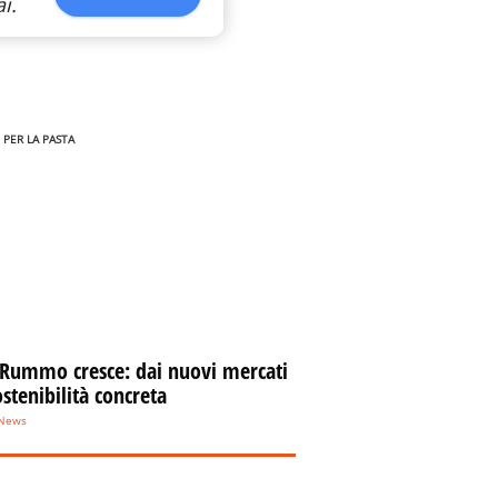
i.
 PER LA PASTA
 Rummo cresce: dai nuovi mercati
ostenibilità concreta
eNews