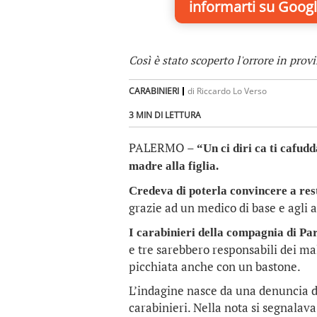
informarti
su Googl
Così è stato scoperto l'orrore in prov
CARABINIERI
di
Riccardo Lo Verso
3 MIN DI LETTURA
PALERMO –
“Un ci diri ca ti cafudd
madre alla figlia.
Credeva di poterla convincere a rest
grazie ad un medico di base e agli as
I carabinieri della compagnia di Par
e tre sarebbero responsabili dei ma
picchiata anche con un bastone.
L’indagine nasce da una denuncia dei
carabinieri. Nella nota si segnalava