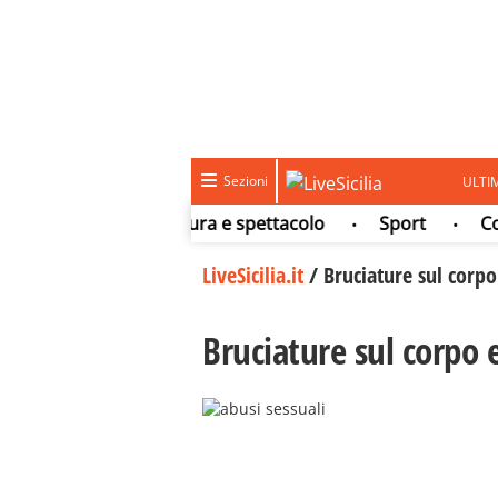
Sezioni
ULTI
Meteo
Cultura e spettacolo
Sport
Concors
•
•
•
LiveSicilia.it
/
Bruciature sul corpo
Bruciature sul corpo e