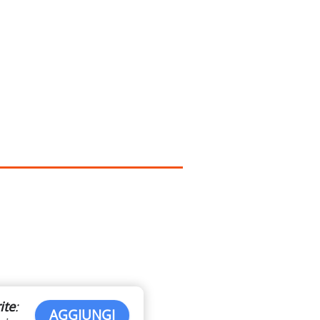
ite
:
AGGIUNGI