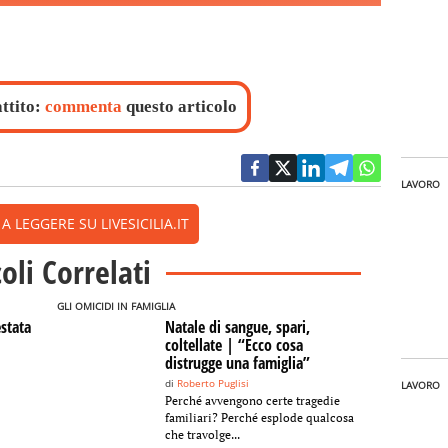
attito:
commenta
questo articolo
LAVORO
 LEGGERE SU LIVESICILIA.IT
coli Correlati
GLI OMICIDI IN FAMIGLIA
estata
Natale di sangue, spari,
coltellate | “Ecco cosa
distrugge una famiglia”
di
Roberto Puglisi
LAVORO
Perché avvengono certe tragedie
familiari? Perché esplode qualcosa
che travolge...