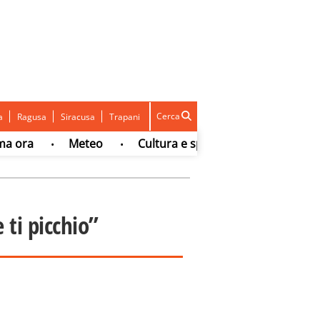
Cerca
a
Ragusa
Siracusa
Trapani
a
Meteo
Cultura e spettacolo
Sport
•
•
•
•
 ti picchio”