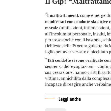
Il Gip: “Maltrattame
“
come emerge dra
I maltrattamenti,
manifestati con condotte sia attive c
(umiliazioni, intimidazioni
morale
all’incolumità personale, insulti, i
percosse anche con il bastone, schia
richieste della Procura guidata da 
figlio per aver vessato e picchiato p
“
Tali condotte si sono verificate co
sequenza delle captazioni – continua 
sua cessazione, hanno cristallizzato
vittima, annichilita dalla complessi
incapace di reagire anche verbalmen
Leggi anche