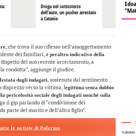
Edoa
ta:
Droga nel sottosterzo
Pa
“Mat
dell’auto, un pusher arrestato
in
a Catania
, che trova il suo riflesso nell’assoggettamento
are
olente dei familiari,
è peraltro indicativo della
a dispetto del suo recente accertamento, a
la condotta”, aggiunge il giudice.
sostenuta dal sentimento
estata dagli indagati,
disprezzo verso la vittima, l
egittima senza dubbio
la pericolosità sociale degli indagati nonché sulla
ga il gip parlando di “condivisione dei
a parte del marito e dell’altro figlio”.
tutte le notizie di Palermo
TURISMO