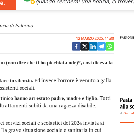
quando cercherai
una notizia, ci trovera
e.
incia di Palermo
PASSIONE
12 MARZO 2025, 11:30
au (non dire che ti ho picchiata ndr)”, così diceva la
Ed invece l’orrore è venuto a galla
are in silenzio.
sistenti sociali.
. Tutti
tinico hanno arrestato padre, madre e figlio
Pasta
ltrattamenti subiti da una ragazza disabile,
alla s
di
Onlin
 servizi sociali e scolastici del 2024 inviata ai
 “la grave situazione sociale e sanitaria in cui