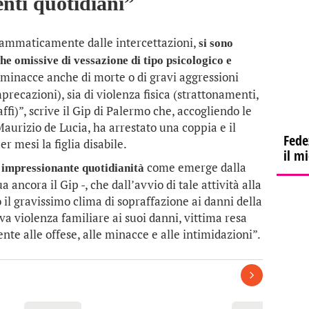
nti quotidiani”
mmaticamente dalle intercettazioni,
si sono
he omissive di vessazione di tipo psicologico e
, minacce anche di morte o di gravi aggressioni
mprecazioni), sia di violenza fisica (strattonamenti,
ffi)”, scrive il Gip di Palermo che, accogliendo le
Maurizio de Lucia, ha arrestato una coppia e il
Fede
er mesi la figlia disabile.
il m
come emerge dalla
n impressionante quotidianità
ancora il Gip -, che dall’avvio di tale attività alla
 il gravissimo clima di sopraffazione ai danni della
va violenza familiare ai suoi danni, vittima resa
te alle offese, alle minacce e alle intimidazioni”.