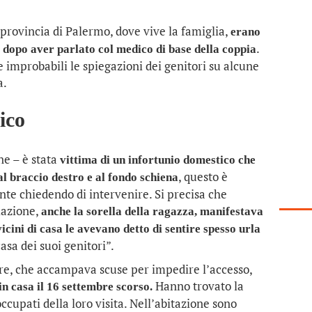
rovincia di Palermo, dove vive la famiglia,
erano
.
a dopo aver parlato col medico di base della coppia
e improbabili le spiegazioni dei genitori su alcune
a.
ico
ne – è stata
vittima di un infortunio domestico che
, questo è
l braccio destro e al fondo schiena
ente chiedendo di intervenire. Si precisa che
lazione,
anche la sorella della ragazza, manifestava
icini di casa le avevano detto di sentire spesso urla
asa dei suoi genitori”.
re, che accampava scuse per impedire l’accesso,
Hanno trovato la
 in casa il 16 settembre scorso.
ccupati della loro visita. Nell’abitazione sono