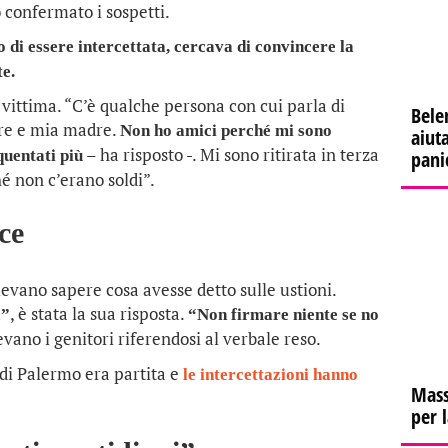
 confermato i sospetti.
 di essere intercettata, cercava di convincere la
te.
 vittima. “C’è qualche persona con cui parla di
Bele
dre e mia madre.
Non ho amici perché mi sono
aiuta
– ha risposto -. Mi sono ritirata in terza
quentati più
pani
é non c’erano soldi”.
ce
levano sapere cosa avesse detto sulle ustioni.
, è stata la sua risposta.
a”
“Non firmare niente se no
evano i genitori riferendosi al verbale reso.
 di Palermo era partita e
le intercettazioni hanno
Mass
per 