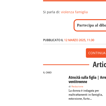
Si parla di:
violenza famiglia
Partecipa al dib
PUBBLICATO IL
12 MARZO 2025, 11:30
CONTINUA A
Arti
IL CASO
Atrocità sulla figlia | Arr
ventitreenne
di
Redazione
La donna è indagata per
maltrattamenti in famiglia,
estorsione, furto...