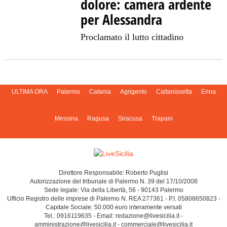
dolore: camera ardente
per Alessandra
Proclamato il lutto cittadino
ULTIMA ORA
Palermo
Catania
Agrigento
Caltanissetta
Enna
Messina
Ragusa
Siracusa
Trapani
Direttore Responsabile: Roberto Puglisi
Autorizzazione del tribunale di Palermo N. 39 del 17/10/2008
Sede legale: Via della Libertà, 56 - 90143 Palermo
Ufficio Registro delle imprese di Palermo N. REA 277361 - P.I. 05808650823 -
Capitale Sociale: 50.000 euro interamente versati
Tel.: 0916119635 - Email: redazione@livesicilia.it -
amministrazione@livesicilia.it - commerciale@livesicilia.it