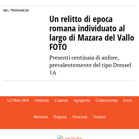
NEL TRAPANESE
Un relitto di epoca
romana individuato al
largo di Mazara del Vallo
FOTO
Presenti centinaia di anfore,
prevalentemente del tipo Dressel
1A
ULTIMA ORA
Palermo
Catania
Agrigento
Caltanissetta
Enna
Messina
Ragusa
Siracusa
Trapani