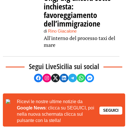
inchiesta:
favoreggiamento
dell’immigrazione
di
Rino Giacalone
All'interno del processo taxi del
mare
Segui LiveSicilia sui social
Ricevi le nostre ultime notizie da
Google News
: clicca su SEGUICI, poi
SEGUICI
nella nuova schermata clicca sul
pulsante con la stella!