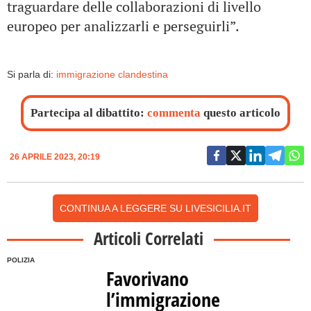
traguardare delle collaborazioni di livello
europeo per analizzarli e perseguirli”.
Si parla di:
immigrazione clandestina
Partecipa al dibattito:
commenta
questo articolo
26 APRILE 2023, 20:19
CONTINUA A LEGGERE SU LIVESICILIA.IT
Articoli Correlati
POLIZIA
Favorivano
l’immigrazione