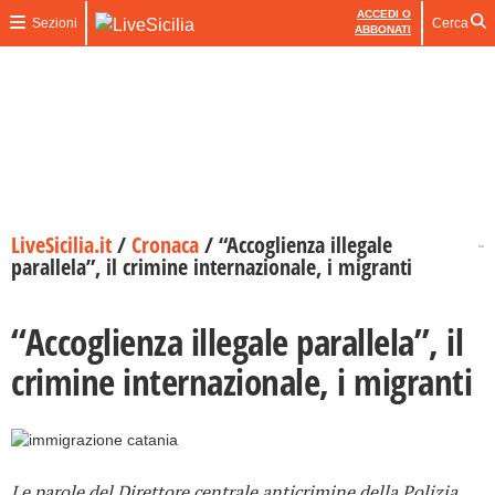
ACCEDI O
Sezioni
Cerca
ABBONATI
LiveSicilia.it
/
Cronaca
/
“Accoglienza illegale
parallela”, il crimine internazionale, i migranti
“Accoglienza illegale parallela”, il
crimine internazionale, i migranti
Le parole del Direttore centrale anticrimine della Polizia