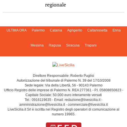
regionale
ULTIMA ORA
Palermo
Catania
Agrigento
Caltanissetta
Enna
Messina
Ragusa
Siracusa
Trapani
Direttore Responsabile: Roberto Puglisi
Autorizzazione del tribunale di Palermo N. 39 del 17/10/2008
Sede legale: Via della Libertà, 56 - 90143 Palermo
Ufficio Registro delle imprese di Palermo N. REA 277361 - P.I. 05808650823 -
Capitale Sociale: 50.000 euro interamente versati
Tel.: 0916119635 - Email: redazione@livesicilia.it -
amministrazione@livesicilia.it - commerciale@livesicilia.it
LiveSicilia.it Srl è iscritta nel Registro degli operatori di comunicazione al
numero 19965.