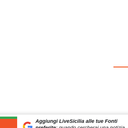
Aggiungi LiveSicilia
alle tue Fonti
preferite
:
quando cercherai
una notizia, 