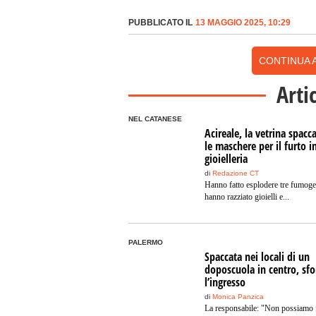
PUBBLICATO IL
13 MAGGIO 2025, 10:29
CONTINUA A
Arti
NEL CATANESE
Acireale, la vetrina spacc
le maschere per il furto i
gioielleria
di
Redazione CT
Hanno fatto esplodere tre fumoge
hanno razziato gioielli e...
PALERMO
Spaccata nei locali di un
doposcuola in centro, sf
l’ingresso
di
Monica Panzica
La responsabile: "Non possiamo 