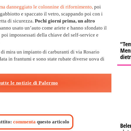
ima danneggiato le colonnine di rifornimento,
poi
 gabbiotto e spaccato il vetro, scappando poi con i
etta di sicurezza.
Pochi giorni prima, un altro
 hanno usato un’auto come ariete e hanno sfondato il
no poi impossessati della chiave del self-service e
.
“Tem
Menn
 di mira un impianto di carburanti di via Rosario
diet
ndata in frantumi e sono state rubate diverse uova di
tutte le notizie di Palermo
attito:
commenta
questo articolo
Bele