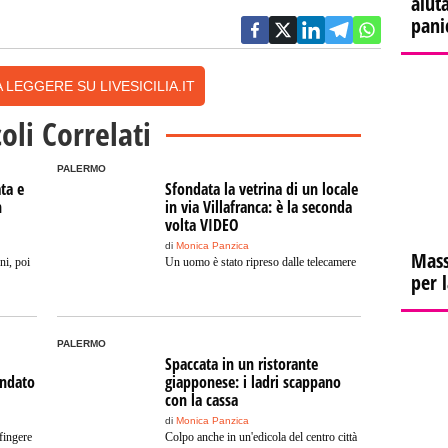
aiuta
pani
 LEGGERE SU LIVESICILIA.IT
coli Correlati
PALERMO
ata e
Sfondata la vetrina di un locale
n
in via Villafranca: è la seconda
volta VIDEO
di
Monica Panzica
Mass
ni, poi
Un uomo è stato ripreso dalle telecamere
per 
PALERMO
Spaccata in un ristorante
ondato
giapponese: i ladri scappano
con la cassa
di
Monica Panzica
fingere
Colpo anche in un'edicola del centro città