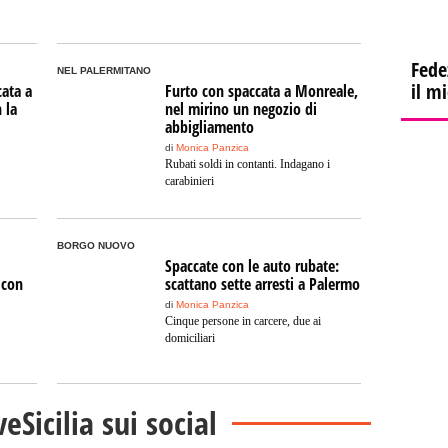
Fede
NEL PALERMITANO
il m
cata a
Furto con spaccata a Monreale,
 la
nel mirino un negozio di
abbigliamento
di
Monica Panzica
Rubati soldi in contanti. Indagano i
carabinieri
BORGO NUOVO
Spaccate con le auto rubate:
 con
scattano sette arresti a Palermo
di
Monica Panzica
Cinque persone in carcere, due ai
domiciliari
veSicilia sui social