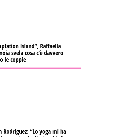
ptation Island”, Raffaella
oia svela cosa c’è davvero
ro le coppie
n Rodriguez: “Lo yoga mi ha