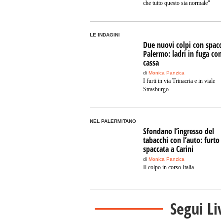
che tutto questo sia normale"
LE INDAGINI
Due nuovi colpi con spac
Palermo: ladri in fuga con
cassa
di
Monica Panzica
I furti in via Trinacria e in viale
Strasburgo
NEL PALERMITANO
Sfondano l’ingresso del
tabacchi con l’auto: furto
spaccata a Carini
di
Monica Panzica
Il colpo in corso Italia
Segui Li