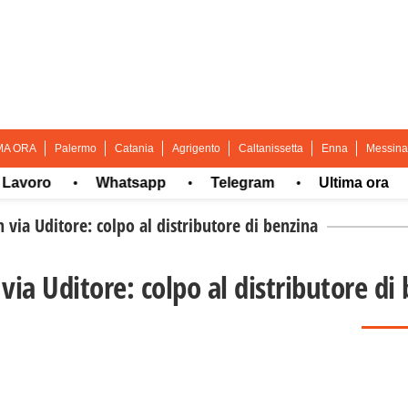
MA ORA
Palermo
Catania
Agrigento
Caltanissetta
Enna
Messina
ro
Whatsapp
Telegram
Ultima ora
M
•
•
•
•
n via Uditore: colpo al distributore di benzina
via Uditore: colpo al distributore di