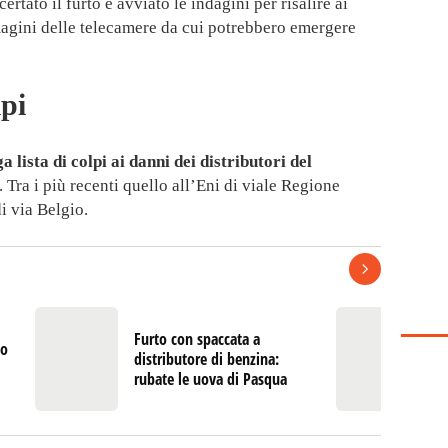
ertato il furto e avviato le indagini per risalire ai
magini delle telecamere da cui potrebbero emergere
lpi
 lista di colpi ai danni dei distributori del
 Tra i più recenti quello all’Eni di viale Regione
i via Belgio.
Furto con spaccata a
Du
to
distributore di benzina:
Ba
rubate le uova di Pasqua
e 