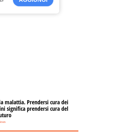
la malattia. Prendersi cura dei
i significa prendersi cura del
uturo
News