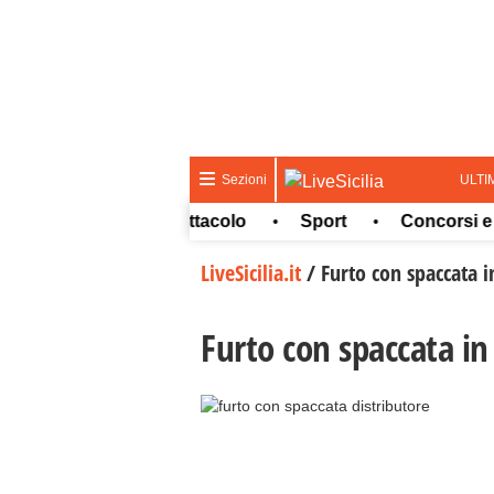
ULTI
Sezioni
Cultura e spettacolo
Sport
Concorsi e Lavo
•
•
•
LiveSicilia.it
/
Furto con spaccata i
Furto con spaccata in 