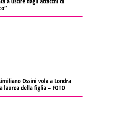
ta a uscire dagli attacchi di
co”
imiliano Ossini vola a Londra
la laurea della figlia – FOTO