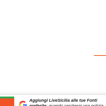
Aggiungi LiveSicilia
alle tue Fonti
preferite
:
quando cercherai
una notizia, 