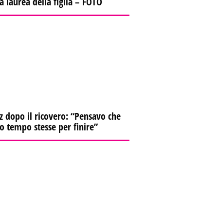
la laurea della figlia – FOTO
z dopo il ricovero: “Pensavo che
io tempo stesse per finire”