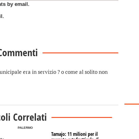
ts by email.
l.
Commenti
municipale era in servizio ? o come al solito non
coli Correlati
PALERMO
Tamajo: 11 milioni per il