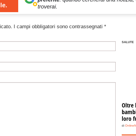
le.
troverai.
icato.
I campi obbligatori sono contrassegnati
*
SALUTE
Oltre 
bambin
loro f
di
Online