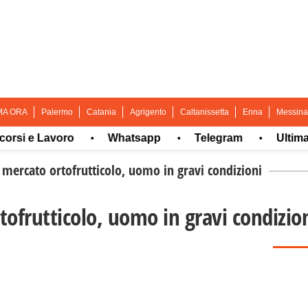
MA ORA
Palermo
Catania
Agrigento
Caltanissetta
Enna
Messina
 e Lavoro
Whatsapp
Telegram
Ultima ora
•
•
•
 mercato ortofrutticolo, uomo in gravi condizioni
tofrutticolo, uomo in gravi condizio