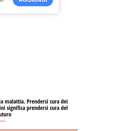
la malattia. Prendersi cura dei
i significa prendersi cura del
uturo
News