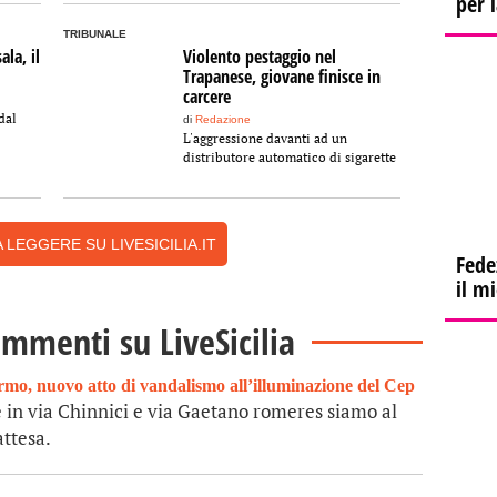
per 
TRIBUNALE
la, il
Violento pestaggio nel
Trapanese, giovane finisce in
carcere
dal
di
Redazione
L'aggressione davanti ad un
distributore automatico di sigarette
 LEGGERE SU LIVESICILIA.IT
Fede
il m
ommenti su LiveSicilia
rmo, nuovo atto di vandalismo all’illuminazione del Cep
 in via Chinnici e via Gaetano romeres siamo al
attesa.