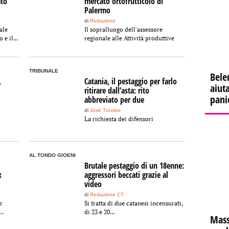
ato
mercato ortofrutticolo di
Palermo
di
Redazione
ale
Il sopralluogo dell'assessore
 e il...
regionale alle Attività produttive
TRIBUNALE
Bele
,
Catania, il pestaggio per farlo
aiuta
ritirare dall’asta: rito
pani
abbreviato per due
di
Josè Trovato
La richiesta dei difensori
AL TONDO GIOENI
Brutale pestaggio di un 18enne:
x
aggressori beccati grazie al
video
di
Redazione CT
r
Si tratta di due catanesi incensurati,
..
di 23 e 20...
Mass