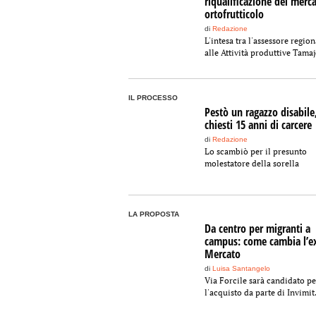
riqualificazione del merc
ortofrutticolo
di
Redazione
L'intesa tra l'assessore region
alle Attività produttive Tamajo
IL PROCESSO
Pestò un ragazzo disabile
chiesti 15 anni di carcere
di
Redazione
Lo scambiò per il presunto
molestatore della sorella
LA PROPOSTA
Da centro per migranti a
campus: come cambia l’e
Mercato
di
Luisa Santangelo
Via Forcile sarà candidato pe
l'acquisto da parte di Invimit.