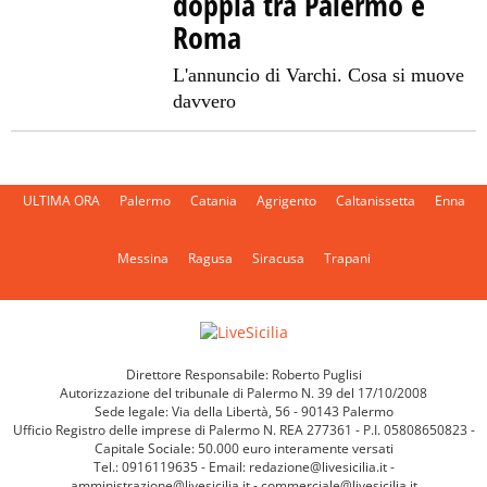
doppia tra Palermo e
Roma
L'annuncio di Varchi. Cosa si muove
davvero
ULTIMA ORA
Palermo
Catania
Agrigento
Caltanissetta
Enna
Messina
Ragusa
Siracusa
Trapani
Direttore Responsabile: Roberto Puglisi
Autorizzazione del tribunale di Palermo N. 39 del 17/10/2008
Sede legale: Via della Libertà, 56 - 90143 Palermo
Ufficio Registro delle imprese di Palermo N. REA 277361 - P.I. 05808650823 -
Capitale Sociale: 50.000 euro interamente versati
Tel.: 0916119635 - Email: redazione@livesicilia.it -
amministrazione@livesicilia.it - commerciale@livesicilia.it