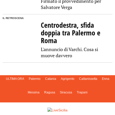
Firmato il provvedimento per
Salvatore Verga
IL RETROSCENA
Centrodestra, sfida
doppia tra Palermo e
Roma
L'annuncio di Varchi. Cosa si
muove davvero
ULTIMA ORA
Palermo
Catania
Agrigento
Caltanissetta
Enna
Messina
Ragusa
Siracusa
Trapani