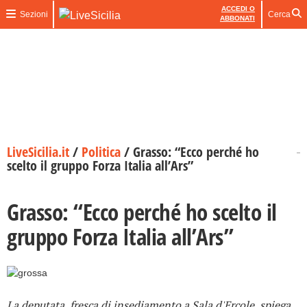
ACCEDI O
Sezioni
Cerca
ABBONATI
LiveSicilia.it
/
Politica
/
Grasso: “Ecco perché ho
scelto il gruppo Forza Italia all’Ars”
Grasso: “Ecco perché ho scelto il
gruppo Forza Italia all’Ars”
La deputata, fresca di insediamento a Sala d'Ercole, spiega