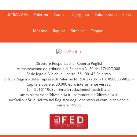
ULTIMA ORA
Palermo
Catania
Agrigento
Caltanissetta
Enna
Messina
Ragusa
Siracusa
Trapani
Direttore Responsabile: Roberto Puglisi
Autorizzazione del tribunale di Palermo N. 39 del 17/10/2008
Sede legale: Via della Libertà, 56 - 90143 Palermo
Ufficio Registro delle imprese di Palermo N. REA 277361 - P.I. 05808650823 -
Capitale Sociale: 50.000 euro interamente versati
Tel.: 0916119635 - Email: redazione@livesicilia.it -
amministrazione@livesicilia.it - commerciale@livesicilia.it
LiveSicilia.it Srl è iscritta nel Registro degli operatori di comunicazione al
numero 19965.