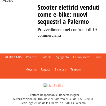
PALERMO
Scooter elettrici venduti
come e-bike: nuovi
sequestri a Palermo
Provvedimento nei confronti di 19
commercianti
ULTIMA ORA
Palermo
Catania
Agrigento
Caltanissetta
Enna
Messina
Ragusa
Siracusa
Trapani
Direttore Responsabile: Roberto Puglisi
Autorizzazione del tribunale di Palermo N. 39 del 17/10/2008
Sede legale: Via della Libertà, 56 - 90143 Palermo