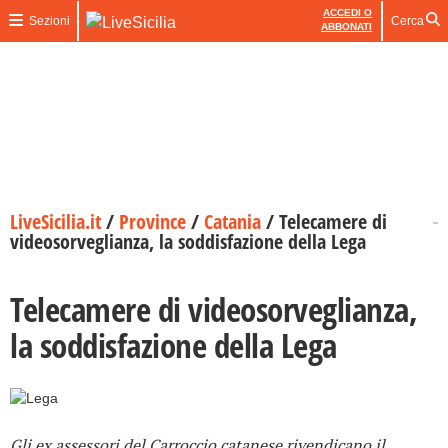
ACCEDI O
Sezioni
Cerca
ABBONATI
LiveSicilia.it
/
Province
/
Catania
/
Telecamere di
videosorveglianza, la soddisfazione della Lega
Telecamere di videosorveglianza,
la soddisfazione della Lega
Gli ex assessori del Carroccio catanese rivendicano il