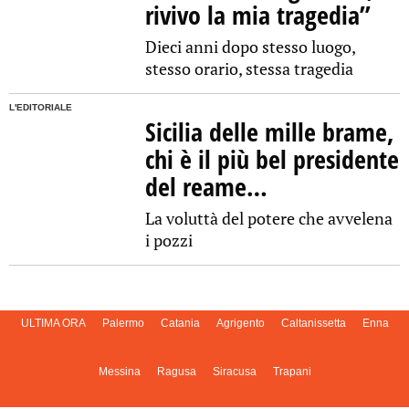
rivivo la mia tragedia”
Dieci anni dopo stesso luogo,
stesso orario, stessa tragedia
L'EDITORIALE
Sicilia delle mille brame,
chi è il più bel presidente
del reame…
La voluttà del potere che avvelena
i pozzi
ULTIMA ORA
Palermo
Catania
Agrigento
Caltanissetta
Enna
Messina
Ragusa
Siracusa
Trapani