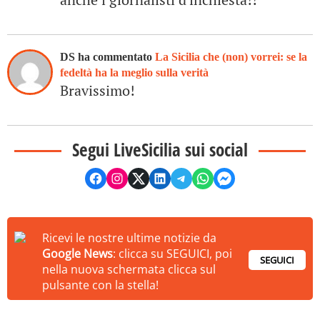
DS ha commentato
La Sicilia che (non) vorrei: se la
fedeltà ha la meglio sulla verità
Bravissimo!
Segui LiveSicilia sui social
Ricevi le nostre ultime notizie da
Google News
: clicca su SEGUICI, poi
SEGUICI
nella nuova schermata clicca sul
pulsante con la stella!