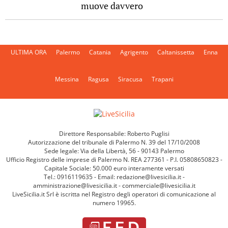
muove davvero
ULTIMA ORA
Palermo
Catania
Agrigento
Caltanissetta
Enna
Messina
Ragusa
Siracusa
Trapani
Direttore Responsabile: Roberto Puglisi
Autorizzazione del tribunale di Palermo N. 39 del 17/10/2008
Sede legale: Via della Libertà, 56 - 90143 Palermo
Ufficio Registro delle imprese di Palermo N. REA 277361 - P.I. 05808650823 -
Capitale Sociale: 50.000 euro interamente versati
Tel.: 0916119635 - Email: redazione@livesicilia.it -
amministrazione@livesicilia.it - commerciale@livesicilia.it
LiveSicilia.it Srl è iscritta nel Registro degli operatori di comunicazione al
numero 19965.