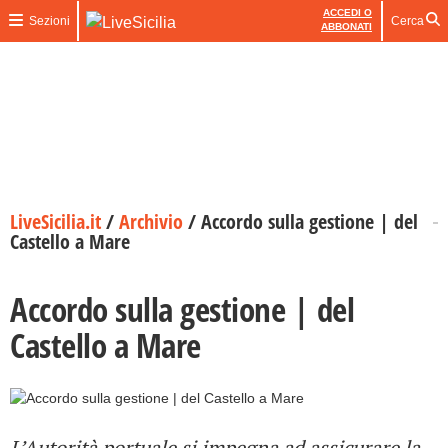
ACCEDI O
Sezioni
Cerca
ABBONATI
LiveSicilia.it
/
Archivio
/
Accordo sulla gestione | del
Castello a Mare
Accordo sulla gestione | del
Castello a Mare
L’Autorità portuale si impegna ad assicurare la