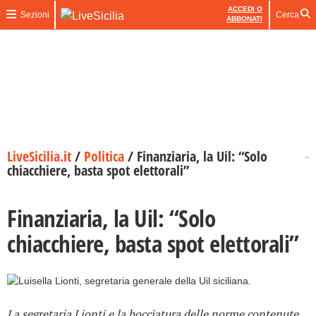
ACCEDI O
Sezioni
Cerca
ABBONATI
LiveSicilia.it
/
Politica
/
Finanziaria, la Uil: “Solo
chiacchiere, basta spot elettorali”
Finanziaria, la Uil: “Solo
chiacchiere, basta spot elettorali”
La segretaria Lionti e la bocciatura delle norme contenute