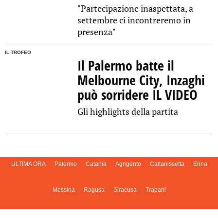
"Partecipazione inaspettata, a
settembre ci incontreremo in
presenza"
IL TROFEO
Il Palermo batte il
Melbourne City, Inzaghi
può sorridere IL VIDEO
Gli highlights della partita
ULTIMA ORA
Palermo
Catania
Agrigento
Caltanissetta
Enna
Messina
Ragusa
Siracusa
Trapani