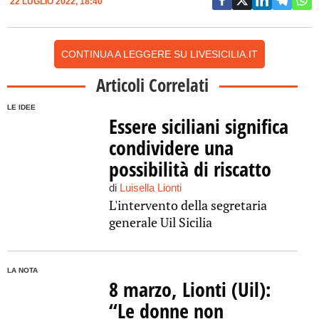
22 LUGLIO 2022, 18:40
CONTINUA A LEGGERE SU LIVESICILIA.IT
Articoli Correlati
LE IDEE
Essere siciliani significa
condividere una
possibilità di riscatto
di
Luisella Lionti
L'intervento della segretaria
generale Uil Sicilia
LA NOTA
8 marzo, Lionti (Uil):
“Le donne non