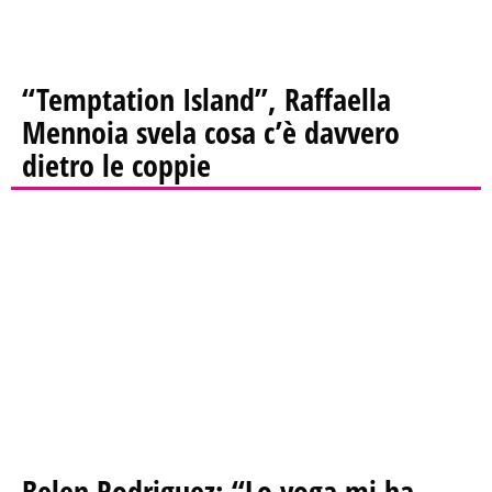
“Temptation Island”, Raffaella
Mennoia svela cosa c’è davvero
dietro le coppie
Belen Rodriguez: “Lo yoga mi ha