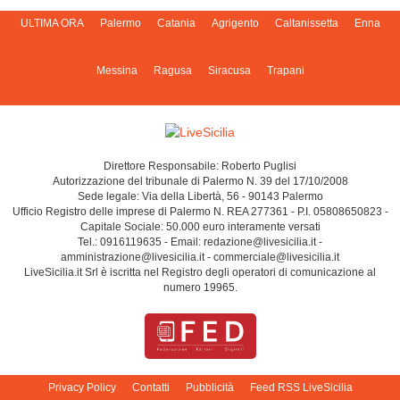
ULTIMA ORA
Palermo
Catania
Agrigento
Caltanissetta
Enna
Messina
Ragusa
Siracusa
Trapani
Direttore Responsabile: Roberto Puglisi
Autorizzazione del tribunale di Palermo N. 39 del 17/10/2008
Sede legale: Via della Libertà, 56 - 90143 Palermo
Ufficio Registro delle imprese di Palermo N. REA 277361 - P.I. 05808650823 -
Capitale Sociale: 50.000 euro interamente versati
Tel.: 0916119635 - Email: redazione@livesicilia.it -
amministrazione@livesicilia.it - commerciale@livesicilia.it
LiveSicilia.it Srl è iscritta nel Registro degli operatori di comunicazione al
numero 19965.
Privacy Policy
Contatti
Pubblicità
Feed RSS LiveSicilia